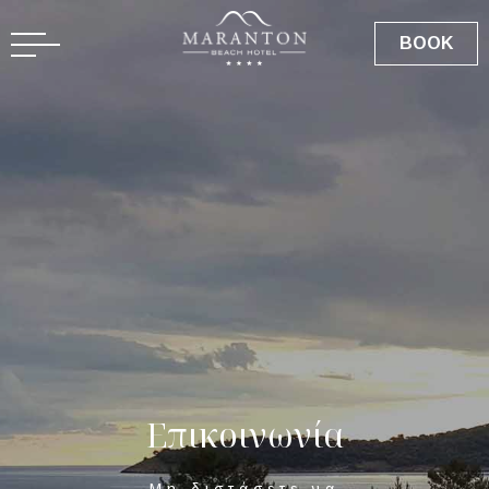
EN
BOOK
Ε
π
ι
κ
ο
ι
ν
ω
ν
ί
α