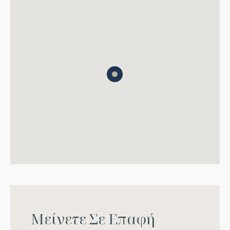
Μ
ε
ί
ν
ε
τ
ε
Σ
ε
Ε
π
α
φ
ή