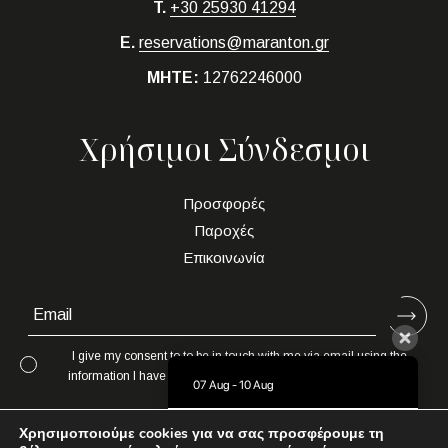
T.
+30 25930 41294
E.
reservations@maranton.gr
MHTE:
12762246000
Χρήσιμοι Σύνδεσμοι
Προσφορές
Παροχές
Επικοινωνία
I give my consent to to be in touch with me via email using the
information I have provided in this form for the purpose of news,
07 Aug - 10 Aug
updates and marketing.
There is no availability at the moment.
Χρησιμοποιούμε cookies για να σας προσφέρουμε τη
Please contact us for more information.