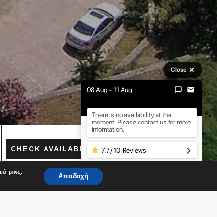
Close
08 Aug - 11 Aug
There is no availability at the
moment. Please contact us for more
information.
CHECK AVAILABILITY
7.7
/
10
Reviews
πό μας.
Αποδοχή