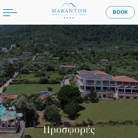
EN
BOOK
Π
ρ
ο
σ
φ
ο
ρ
έ
ς